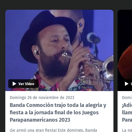
Ver Video
Domingo 26 de noviembre de 2023
Domi
Banda Conmoción trajo toda la alegría y
¡Adi
fiesta a la jornada final de los Juegos
llam
Parapanamericanos 2023
Par
¡Se armó una gran fiesta! Este domingo, Banda
La n