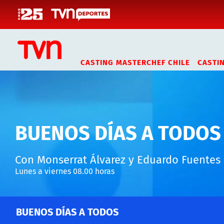
Click acá para ir directamente al contenido
CASTING MASTERCHEF CHILE
CASTI
BUENOS DÍAS A TODOS
Con Monserrat Álvarez y Eduardo Fuentes
Lunes a viernes 08.00 horas
BUENOS DÍAS A TODOS