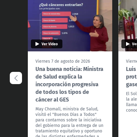
Ver Video
Ve
Viernes 7 de agosto de 2026
Viern
Una buena noticia: Ministra
Luis
de Salud explica la
prot
incorporación progresiva
gas
de todos los tipos de
El So
cáncer al GES
la al
llama
May Chomalí, ministra de Salud,
conoc
visitó el "Buenos Días a Todos"
para contarnos sobre la iniciativa
del gobierno para la entrega de un
tratamiento equitativo y oportuno
de las distintas enfermedades a