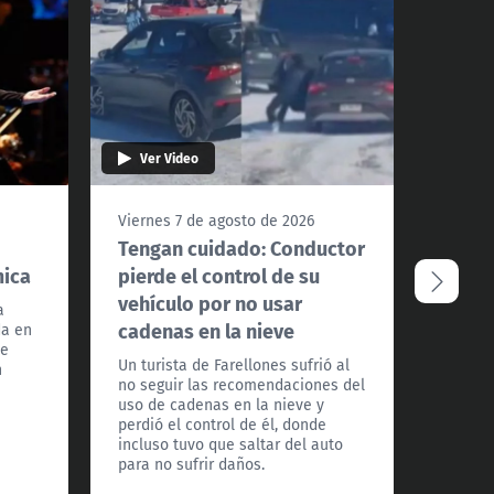
Ver Video
Ver 
Viernes 7 de agosto de 2026
Vierne
Tengan cuidado: Conductor
¿Podr
mica
pierde el control de su
Santi
vehículo por no usar
extre
a
cadenas en la nieve
da en
La met
te
a Todos
Un turista de Farellones sufrió al
n
detall
no seguir las recomendaciones del
los pró
uso de cadenas en la nieve y
frío ex
perdió el control de él, donde
país.
incluso tuvo que saltar del auto
para no sufrir daños.