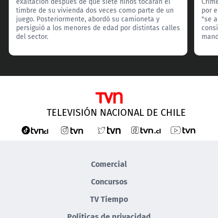
exaltación después de que siete niños tocaran el
Crim
timbre de su vivienda dos veces como parte de un
por e
juego. Posteriormente, abordó su camioneta y
"se 
persiguió a los menores de edad por distintas calles
consi
del sector.
manda
TELEVISIÓN NACIONAL DE CHILE
Comercial
Concursos
TV Tiempo
Políticas de privacidad