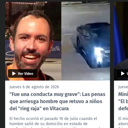
Ver Video
Jueves 6 de agosto de 2026
Jueve
"Fue una conducta muy grave": Las penas
Mini
que arriesga hombre que retuvo a niños
"El 
del "ring raja" en Vitacura
def
El hecho ocurrió el pasado 10 de julio cuando el
El mi
hombre salió de su domicilio en estado de
abord