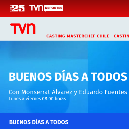
Click acá para ir directamente al contenido
CASTING MASTERCHEF CHILE
CASTI
BUENOS DÍAS A TODOS
Con Monserrat Álvarez y Eduardo Fuentes
Lunes a viernes 08.00 horas
BUENOS DÍAS A TODOS