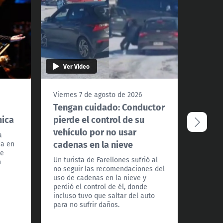
Ver Video
Ver 
Viernes 7 de agosto de 2026
Vierne
Tengan cuidado: Conductor
¿Podr
mica
pierde el control de su
Santi
vehículo por no usar
extre
a
cadenas en la nieve
da en
La met
te
a Todos
Un turista de Farellones sufrió al
n
detall
no seguir las recomendaciones del
los pró
uso de cadenas en la nieve y
frío ex
perdió el control de él, donde
país.
incluso tuvo que saltar del auto
para no sufrir daños.