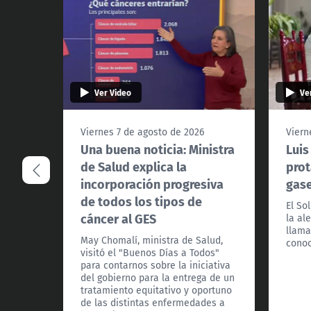
Ver Video
Ve
Viernes 7 de agosto de 2026
Viern
Una buena noticia: Ministra
Luis
de Salud explica la
prot
incorporación progresiva
gas
de todos los tipos de
El So
cáncer al GES
la al
llama
May Chomalí, ministra de Salud,
conoc
visitó el "Buenos Días a Todos"
para contarnos sobre la iniciativa
del gobierno para la entrega de un
tratamiento equitativo y oportuno
de las distintas enfermedades a