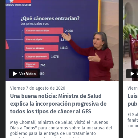
Ver Video
Viernes 7 de agosto de 2026
Viern
Una buena noticia: Ministra de Salud
Lui
explica la incorporación progresiva de
pub
todos los tipos de cáncer al GES
El So
fanát
May Chomalí, ministra de Salud, visitó el "Buenos
cono
Días a Todos" para contarnos sobre la iniciativa del
gobierno para la entrega de un tratamiento