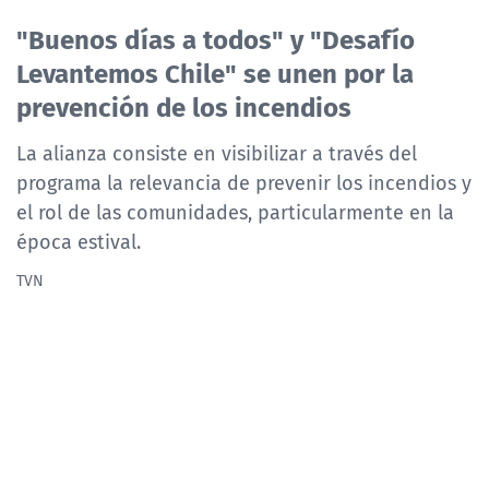
NTV
"Buenos días a todos" y "Desafío
Levantemos Chile" se unen por la
ACTUALIDAD Y TENDENCIAS
prevención de los incendios
CORPORATIVO Y TRANSPARENCIA
La alianza consiste en visibilizar a través del
programa la relevancia de prevenir los incendios y
CANAL DE DENUNCIAS
el rol de las comunidades, particularmente en la
época estival.
ÁREA DE PROYECTOS
TVN