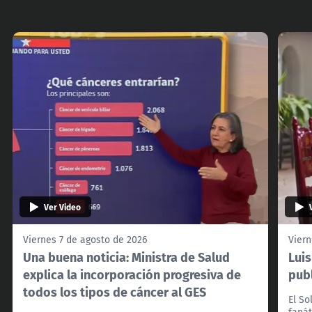
Ver Video
Viernes 7 de agosto de 2026
Viern
Una buena noticia: Ministra de Salud
Lui
explica la incorporación progresiva de
pub
todos los tipos de cáncer al GES
El So
fanát