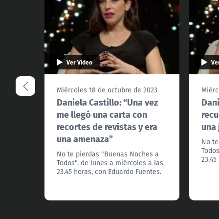
Ver Video
Ve
Miércoles 18 de octubre de 2023
Miérc
Daniela Castillo: “Una vez
Dani
me llegó una carta con
recu
recortes de revistas y era
una 
una amenaza”
No te
Todos
No te pierdas "Buenas Noches a
23.45
Todos", de lunes a miércoles a las
23.45 horas, con Eduardo Fuentes.