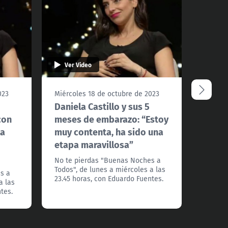
Ver Video
Ver 
023
Miércoles 18 de octubre de 2023
Miérco
Daniela Castillo y sus 5
Le po
con
meses de embarazo: “Estoy
aveje
la
muy contenta, ha sido una
Miche
etapa maravillosa”
No te 
Todos",
No te pierdas "Buenas Noches a
23.45 h
Todos", de lunes a miércoles a las
s a
23.45 horas, con Eduardo Fuentes.
a las
tes.