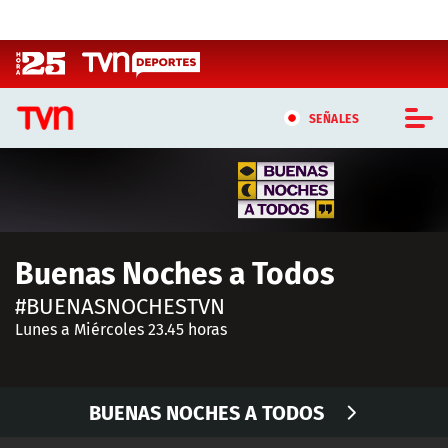
Click acá para ir directamente al contenido
SEÑALES
CASTING MASTERCHEF CHILE
CASTING TVN VERTICAL
Buenas Noches a Todos
TVN VERTICAL
#BUENASNOCHESTVN
TVN PLAY
Lunes a Miércoles 23.45 horas
PROGRAMAS
BUENAS NOCHES A TODOS
TELESERIES