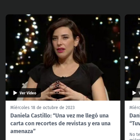
Ver Video
Miércoles 18 de octubre de 2023
Miérc
Daniela Castillo: “Una vez me llegó una
Dani
carta con recortes de revistas y era una
“Tuv
amenaza”
No te
miérc