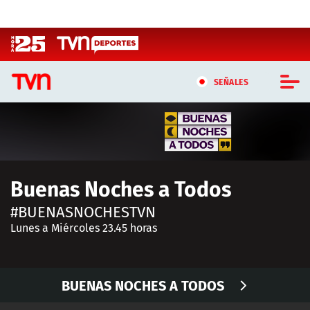
Click acá para ir directamente al contenido
SEÑALES
CASTING MASTERCHEF CHILE
CASTING TVN VERTICAL
Buenas Noches a Todos
TVN VERTICAL
#BUENASNOCHESTVN
TVN PLAY
Lunes a Miércoles 23.45 horas
PROGRAMAS
BUENAS NOCHES A TODOS
TELESERIES