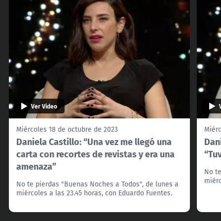
Ver Video
Miércoles 18 de octubre de 2023
Miérc
Daniela Castillo: “Una vez me llegó una
Dani
carta con recortes de revistas y era una
“Tuv
amenaza”
No te
miérc
No te pierdas "Buenas Noches a Todos", de lunes a
miércoles a las 23.45 horas, con Eduardo Fuentes.