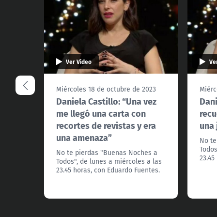
Ver Video
Ve
Miércoles 18 de octubre de 2023
Miérc
Daniela Castillo: “Una vez
Dani
me llegó una carta con
recu
recortes de revistas y era
una 
una amenaza”
No te
Todos
No te pierdas "Buenas Noches a
23.45
Todos", de lunes a miércoles a las
23.45 horas, con Eduardo Fuentes.