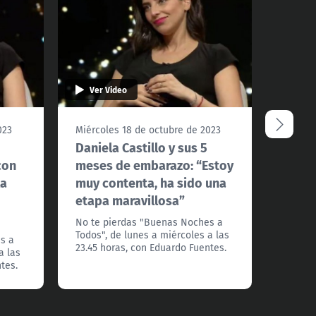
Ver Video
Ver 
023
Miércoles 18 de octubre de 2023
Miérco
Daniela Castillo y sus 5
Le po
con
meses de embarazo: “Estoy
aveje
la
muy contenta, ha sido una
Miche
etapa maravillosa”
No te 
Todos",
No te pierdas "Buenas Noches a
23.45 h
Todos", de lunes a miércoles a las
s a
23.45 horas, con Eduardo Fuentes.
a las
tes.