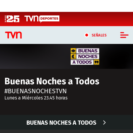
Click acá para ir directamente al contenido
SEÑALES
CASTING MASTERCHEF CHILE
CASTING TVN VERTICAL
Buenas Noches a Todos
TVN VERTICAL
#BUENASNOCHESTVN
TVN PLAY
Lunes a Miércoles 23.45 horas
PROGRAMAS
BUENAS NOCHES A TODOS
TELESERIES