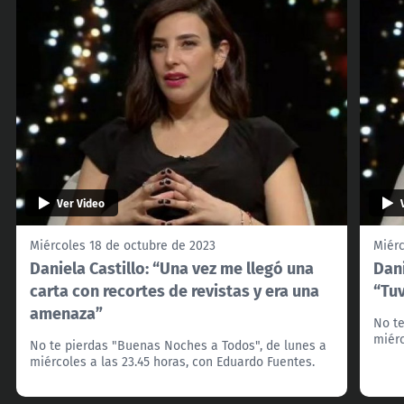
Ver Video
Miércoles 18 de octubre de 2023
Miérc
Daniela Castillo: “Una vez me llegó una
Dani
carta con recortes de revistas y era una
“Tuv
amenaza”
No te
miérc
No te pierdas "Buenas Noches a Todos", de lunes a
miércoles a las 23.45 horas, con Eduardo Fuentes.