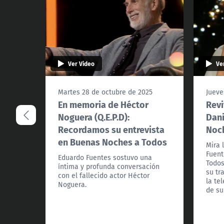
Ver Video
Ve
Martes 28 de octubre de 2025
Jueve
En memoria de Héctor
Revi
Noguera (Q.E.P.D):
Dani
Recordamos su entrevista
Noc
en Buenas Noches a Todos
Mira 
Fuent
Eduardo Fuentes sostuvo una
Todos
íntima y profunda conversación
su tr
con el fallecido actor Héctor
la tel
Noguera.
de su