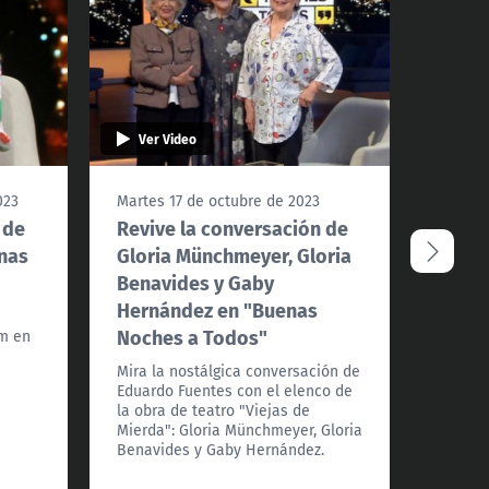
Ver Video
Ver 
023
Martes 17 de octubre de 2023
Jueves
 de
Revive la conversación de
Reviv
nas
Gloria Münchmeyer, Gloria
Don F
Benavides y Gaby
Noch
Hernández en "Buenas
o
Mira l
Noches a Todos"
am en
Fuente
para r
Mira la nostálgica conversación de
televis
Eduardo Fuentes con el elenco de
desafío
la obra de teatro "Viejas de
Mierda": Gloria Münchmeyer, Gloria
Benavides y Gaby Hernández.