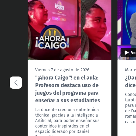
Ve
Viernes 7 de agosto de 2026
Marte
"¡Ahora Caigo"! en el aula:
¿Dan
Profesora destaca uso de
dice
juegos del programa para
Conoc
enseñar a sus estudiantes
tarot
para 
La docente creó una entretenida
de Da
técnica, gracias a la Inteligencia
román
Artificial, para poder enseñar sus
casar
contenidos inspirados en el
espacio liderado por Daniel