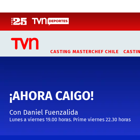
Click acá para ir directamente al contenido
CASTING MASTERCHEF CHILE
CASTI
¡AHORA CAIGO!
Con Daniel Fuenzalida
Lunes a viernes 19.00 horas. Prime viernes 22.30 horas