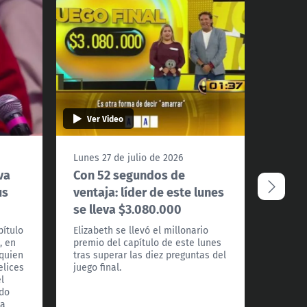
Ver Video
Ver 
Lunes 27 de julio de 2026
Viernes
va
Con 52 segundos de
¿Cuán
us
ventaja: líder de este lunes
marra
se lleva $3.080.000
que e
parti
pítulo
Elizabeth se llevó el millonario
, en
premio del capítulo de este lunes
En el c
 quien
tras superar las diez preguntas del
partici
elices
juego final.
los "t
l
hallull
rdo
salió d
va