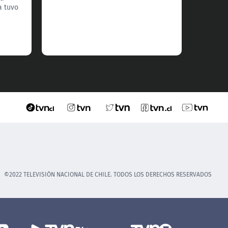
Fuenza
a tuvo
una ma
hizo q
defend
divert
©2022 TELEVISIÓN NACIONAL DE CHILE. TODOS LOS DERECHOS RESERVADOS