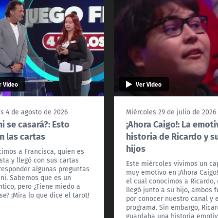
r Video
Ver Video
s 4 de agosto de 2026
Miércoles 29 de julio de 2026
i se casará?: Esto
¡Ahora Caigo!: La emoti
n las cartas
historia de Ricardo y s
hijos
imos a Francisca, quien es
ista y llegó con sus cartas
Este miércoles vivimos un ca
responder algunas preguntas
muy emotivo en ¡Ahora Caigo!
ni. Sabemos que es un
el cual conocimos a Ricardo,
tico, pero ¿Tiene miedo a
llegó junto a su hijo, ambos f
se? ¡Mira lo que dice el tarot!
por conocer nuestro canal y e
programa. Sin embargo, Rica
guardaba una historia emoti