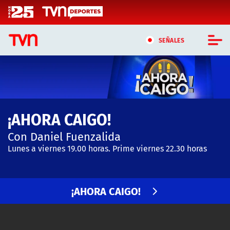
Click acá para ir directamente al contenido
SEÑALES
CASTING MASTERCHEF CHILE
CASTING TVN VERTICAL
¡AHORA CAIGO!
TVN VERTICAL
Con Daniel Fuenzalida
TVN PLAY
Lunes a viernes 19.00 horas. Prime viernes 22.30 horas
PROGRAMAS
¡AHORA CAIGO!
TELESERIES
NTV