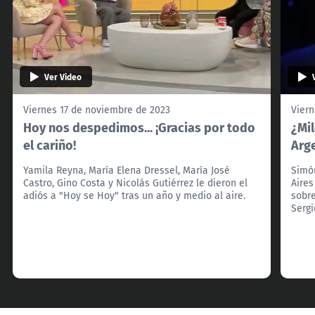
Ver Video
Viernes 17 de noviembre de 2023
Viern
Hoy nos despedimos... ¡Gracias por todo
¿Mi
el cariño!
Arg
Yamila Reyna, María Elena Dressel, María José
Simón
Castro, Gino Costa y Nicolás Gutiérrez le dieron el
Aires
adiós a "Hoy se Hoy" tras un año y medio al aire.
sobre
Serg