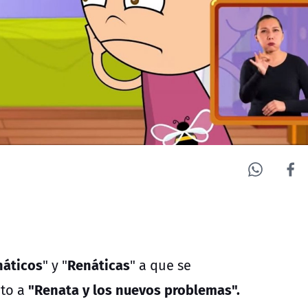
náticos
Renáticas
" y "
" a que se
"Renata y los nuevos problemas".
nto a