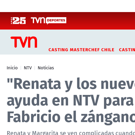
Click acá para ir directamente al contenido
CASTING MASTERCHEF CHILE
CASTI
Inicio
NTV
Noticias
"Renata y los nue
ayuda en NTV para 
Fabricio el zángan
Renata y Margarita se ven complicadas cuando 