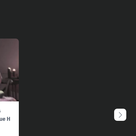
6
que H