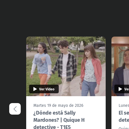
Ver Video
Ve
Martes 19 de mayo de 2026
Lunes
¿Dónde está Sally
El s
Mardones? | Quique H
dete
detective - T1E5
Quiqu