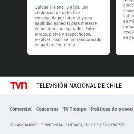
crede
Quique H tiene 13 años, una
conse
credencial de detective
habil
conseguida por Internet y una
en mi
habilidad especial para meterse
tarea
en misterios inesperados. Entre
resol
tareas, pistas y sospechosos,
en pa
resolver casos se ha transformado
en parte de su rutina.
TELEVISIÓN NACIONAL DE CHILE
Comercial
Concursos
TV Tiempo
Políticas de privac
BELLAVISTA #0990, PROVIDENCIA | SANTIAGO, CHILE | F: (+56-2)2707 7777