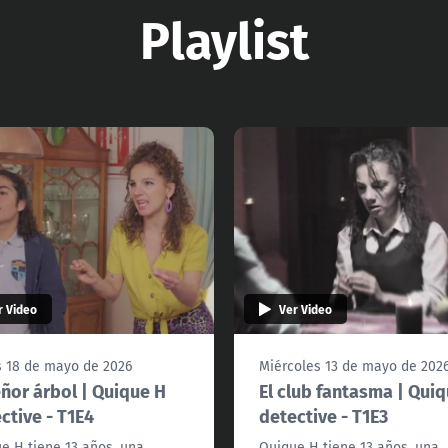
Playlist
r Video
Ver Video
 18 de mayo de 2026
Miércoles 13 de mayo de 202
eñor árbol | Quique H
El club fantasma | Qui
ctive - T1E4
detective - T1E3
e H tiene 13 años, una
Quique H tiene 13 años, una