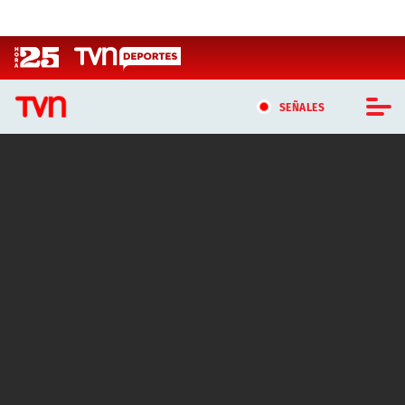
Click acá para ir directamente al contenido
SEÑALES
CASTING MASTERCHEF CHILE
CASTING TVN VERTICAL
TVN VERTICAL
TVN PLAY
PROGRAMAS
TELESERIES