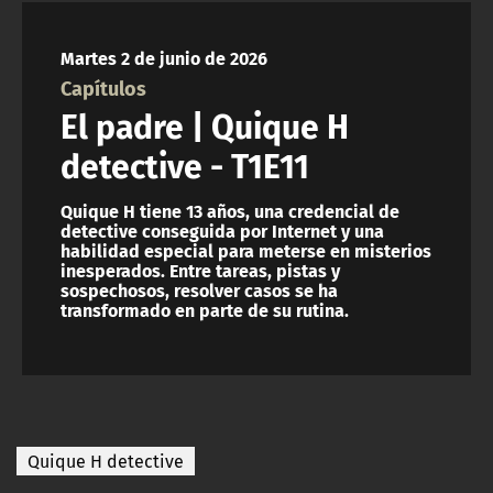
NTV
Martes 2 de junio de 2026
ACTUALIDAD Y TENDENCIAS
Capítulos
El padre | Quique H
CORPORATIVO Y TRANSPARENCIA
detective - T1E11
CANAL DE DENUNCIAS
Quique H tiene 13 años, una credencial de
detective conseguida por Internet y una
habilidad especial para meterse en misterios
ÁREA DE PROYECTOS
inesperados. Entre tareas, pistas y
sospechosos, resolver casos se ha
transformado en parte de su rutina.
Quique H detective