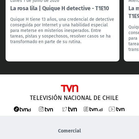
Lunes 1 de junio de 2026
Miér
La rosa lila | Quique H detective - T1E10
La m
T1E
Quique H tiene 13 años, una credencial de detective
conseguida por Internet y una habilidad especial
Quiqu
para meterse en misterios inesperados. Entre
conse
tareas, pistas y sospechosos, resolver casos se ha
para 
transformado en parte de su rutina.
tarea
trans
TELEVISIÓN NACIONAL DE CHILE
Comercial