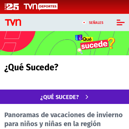
Click acá para ir directamente al contenido
SEÑALES
CASTING MASTERCHEF CHILE
CASTING TVN VERTICAL
¿Qué Sucede?
TVN VERTICAL
TVN PLAY
¿QUÉ SUCEDE?
PROGRAMAS
TELESERIES
Panoramas de vacaciones de invierno
para niños y niñas en la región
NTV