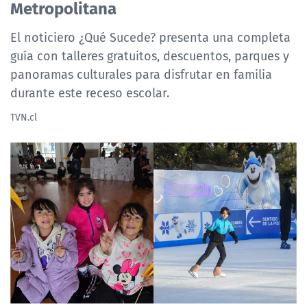
Metropolitana
ACTUALIDAD Y TENDENCIAS
El noticiero ¿Qué Sucede? presenta una completa
guía con talleres gratuitos, descuentos, parques y
CORPORATIVO Y TRANSPARENCIA
panoramas culturales para disfrutar en familia
durante este receso escolar.
CANAL DE DENUNCIAS
TVN.cl
ÁREA DE PROYECTOS