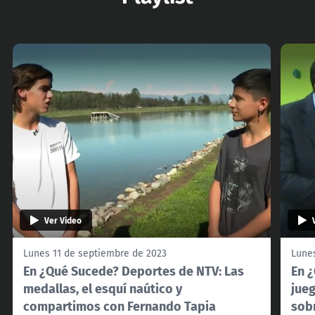
Ver Video
Lunes 11 de septiembre de 2023
Lunes
En ¿Qué Sucede? Deportes de NTV: Las
En 
medallas, el esquí naútico y
jue
compartimos con Fernando Tapia
sobr