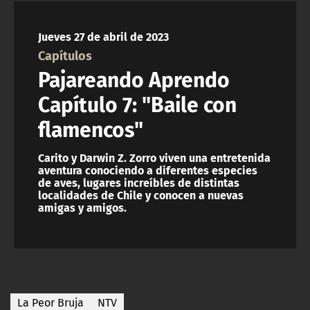
NTV
Jueves 27 de abril de 2023
ACTUALIDAD Y TENDENCIAS
Capítulos
Pajareando Aprendo
CORPORATIVO Y TRANSPARENCIA
Capítulo 7: "Baile con
flamencos"
CANAL DE DENUNCIAS
Carito y Darwin Z. Zorro viven una entretenida
ÁREA DE PROYECTOS
aventura conociendo a diferentes especies
de aves, lugares increíbles de distintas
localidades de Chile y conocen a nuevas
amigas y amigos.
La Peor Bruja
NTV