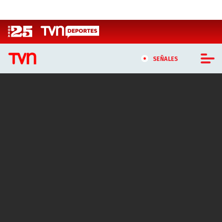
Click acá para ir directamente al contenido
SEÑALES
CASTING MASTERCHEF CHILE
CASTING TVN VERTICAL
TVN VERTICAL
TVN PLAY
PROGRAMAS
TELESERIES