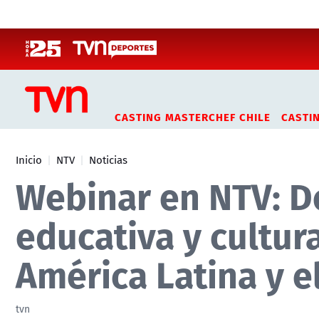
Click acá para ir directamente al contenido
CASTING MASTERCHEF CHILE
CASTI
Inicio
NTV
Noticias
Webinar en NTV: De
educativa y cultura
América Latina y e
tvn