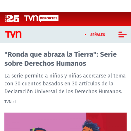
Click acá para ir directamente al contenido
SEÑALES
"Ronda que abraza la Tierra": Serie
CASTING MASTERCHEF CHILE
sobre Derechos Humanos
CASTING TVN VERTICAL
La serie permite a niños y niñas acercarse al tema
TVN VERTICAL
con 30 cuentos basados en 30 artículos de la
Declaración Universal de los Derechos Humanos.
TVN PLAY
TVN.cl
PROGRAMAS
TELESERIES