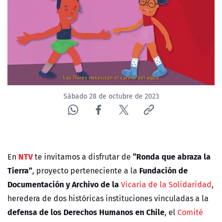
NTV
ACTUALIDAD Y TENDENCIAS
CORPORATIVO Y TRANSPARENCIA
CANAL DE DENUNCIAS
Sábado 28 de octubre de 2023
ÁREA DE PROYECTOS
NTV
“Ronda que abraza la
En
te invitamos a disfrutar de
Tierra”
Fundación de
,
proyecto perteneciente a la
Documentación y Archivo de la
Vicaría de la Solidaridad
,
heredera de dos históricas instituciones vinculadas a la
defensa de los Derechos Humanos en Chile
, el
Comité