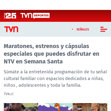
Click acá para ir directamente al contenido
SEÑALES
Maratones, estrenos y cápsulas
CASTING MASTERCHEF CHILE
especiales que puedes disfrutar en
CASTING TVN VERTICAL
NTV en Semana Santa
TVN VERTICAL
Súmate a la entretenida programación de tu señal
cultural familiar con espacios dedicados a niñas,
TVN PLAY
niños , adolescentes y toda la familia.
PROGRAMAS
TVN.cl
TELESERIES