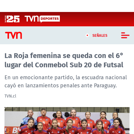
Click acá para ir directamente al contenido
SEÑALES
La Roja femenina se queda con el 6°
CASTING MASTERCHEF CHILE
lugar del Conmebol Sub 20 de Futsal
CASTING TVN VERTICAL
En un emocionante partido, la escuadra nacional
TVN VERTICAL
cayó en lanzamientos penales ante Paraguay.
TVN.cl
TVN PLAY
PROGRAMAS
TELESERIES