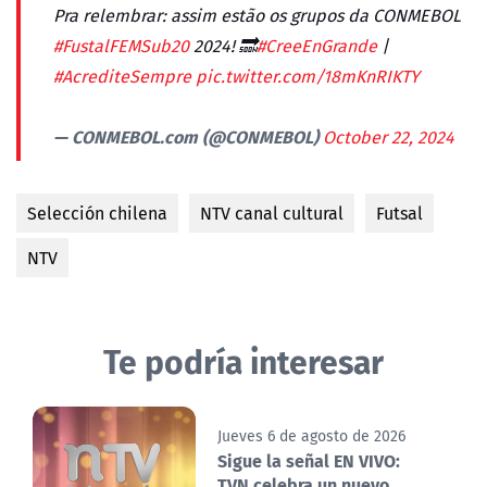
Pra relembrar: assim estão os grupos da CONMEBOL
#FustalFEMSub20
2024! 🔜
#CreeEnGrande
|
#AcrediteSempre
pic.twitter.com/18mKnRIKTY
— CONMEBOL.com (@CONMEBOL)
October 22, 2024
Selección chilena
NTV canal cultural
Futsal
NTV
Te podría interesar
Jueves 6 de agosto de 2026
Sigue la señal EN VIVO:
TVN celebra un nuevo