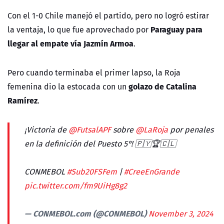
Con el 1-0 Chile manejó el partido, pero no logró estirar
Paraguay para
la ventaja, lo que fue aprovechado por
llegar al empate vía Jazmín Armoa
.
Pero cuando terminaba el primer lapso, la Roja
golazo de Catalina
femenina dio la estocada con un
Ramírez
.
¡Victoria de
@FutsalAPF
sobre
@LaRoja
por penales
en la definición del Puesto 5°! 🇵🇾🏆🇨🇱
CONMEBOL
#Sub20FSFem
|
#CreeEnGrande
pic.twitter.com/fm9UiHg8g2
— CONMEBOL.com (@CONMEBOL)
November 3, 2024