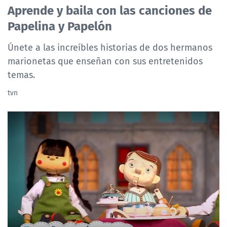
Aprende y baila con las canciones de
NTV
Papelina y Papelón
ACTUALIDAD Y TENDENCIAS
Únete a las increíbles historias de dos hermanos
marionetas que enseñan con sus entretenidos
CORPORATIVO Y TRANSPARENCIA
temas.
tvn
CANAL DE DENUNCIAS
ÁREA DE PROYECTOS