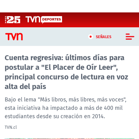
Click acá para ir directamente al contenido
SEÑALES
Cuenta regresiva: últimos días para
CASTING MASTERCHEF CHILE
postular a "El Placer de Oír Leer",
CASTING TVN VERTICAL
principal concurso de lectura en voz
alta del país
TVN VERTICAL
Bajo el lema "Más libros, más libres, más voces",
TVN PLAY
esta iniciativa ha impactado a más de 400 mil
estudiantes desde su creación en 2014.
PROGRAMAS
TVN.cl
TELESERIES