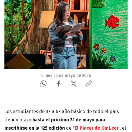
NTV
ACTUALIDAD Y TENDENCIAS
CORPORATIVO Y TRANSPARENCIA
CANAL DE DENUNCIAS
ÁREA DE PROYECTOS
Lunes 25 de mayo de 2026
Los estudiantes de
3º a 6º año básico
de todo el país
hasta el próximo 31 de mayo para
tienen plazo
inscribirse en la 12ª edición
El Placer de Oír Leer
de
"
"
, el