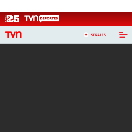
Click acá para ir directamente al contenido
SEÑALES
CASTING MASTERCHEF CHILE
CASTING TVN VERTICAL
TVN VERTICAL
TVN PLAY
PROGRAMAS
TELESERIES