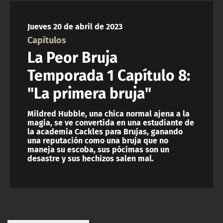
NTV
Jueves 20 de abril de 2023
ACTUALIDAD Y TENDENCIAS
Capítulos
La Peor Bruja
CORPORATIVO Y TRANSPARENCIA
Temporada 1 Capítulo 8:
"La primera bruja"
CANAL DE DENUNCIAS
Mildred Hubble, una chica normal ajena a la
ÁREA DE PROYECTOS
magia, se ve convertida en una estudiante de
la academia Cackles para Brujas, ganando
una reputación como una bruja que no
maneja su escoba, sus pócimas son un
desastre y sus hechizos salen mal.