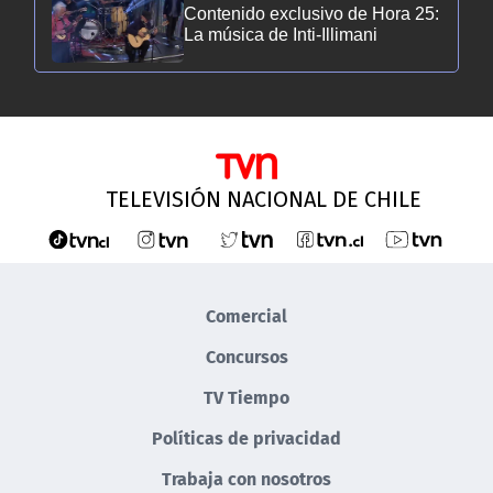
Contenido exclusivo de Hora 25:
La música de Inti-Illimani
Contenido exclusivo de Hora 25:
El romanticismo de Ariztía
TELEVISIÓN NACIONAL DE CHILE
Contenido exclusivo Hora 25:
Todo el ritmo y la cumbia de
Tomo Como Rey
Contenido exclusivo Hora 25:
Comercial
Toda la música de la banda
UPA+
Concursos
TV Tiempo
Contenido exclusivo de Hora 25:
La música de Consuelo
Políticas de privacidad
Schuster
Trabaja con nosotros