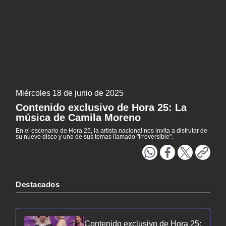
Literatura
Patrimonio
NTV
EXCLUSIVO H25
ACTUALIDAD Y TENDENCIAS
Miércoles 18 de junio de 2025
CORPORATIVO Y TRANSPARENCIA
Contenido exclusivo de Hora 25: La
música de Camila Moreno
CANAL DE DENUNCIAS
En el escenario de Hora 25, la artista nacional nos invita a disfrutar de
su nuevo disco y uno de sus temas llamado "Irreversible".
ÁREA DE PROYECTOS
Destacados
Contenido exclusivo de Hora 25: