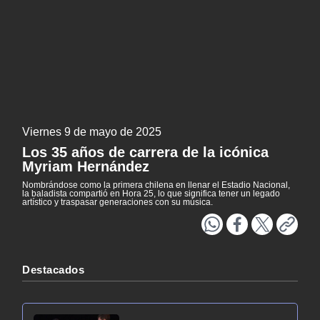
Literatura
Patrimonio
NTV
EXCLUSIVO H25
ACTUALIDAD Y TENDENCIAS
Viernes 9 de mayo de 2025
CORPORATIVO Y TRANSPARENCIA
Los 35 años de carrera de la icónica
Myriam Hernández
CANAL DE DENUNCIAS
Nombrándose como la primera chilena en llenar el Estadio Nacional,
la baladista compartió en Hora 25, lo que significa tener un legado
ÁREA DE PROYECTOS
artístico y traspasar generaciones con su música.
Destacados