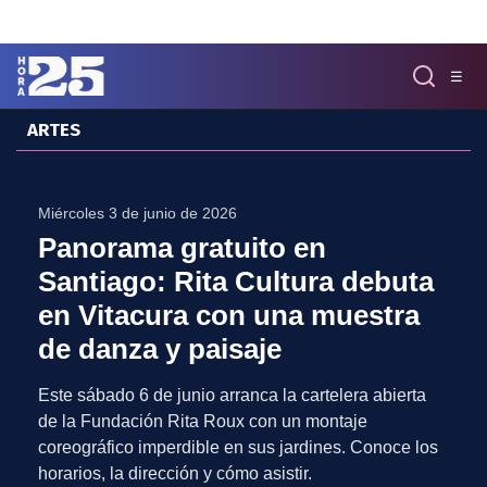
Click acá para ir directamente al contenido
☰
ARTES
MENÚ
✕
INICIO
Miércoles 3 de junio de 2026
COLUMNAS
Panorama gratuito en
Podcast
Santiago: Rita Cultura debuta
Artes
en Vitacura con una muestra
Cine y Series
Música
de danza y paisaje
Literatura
Este sábado 6 de junio arranca la cartelera abierta
Patrimonio
de la Fundación Rita Roux con un montaje
EXCLUSIVO H25
coreográfico imperdible en sus jardines. Conoce los
horarios, la dirección y cómo asistir.