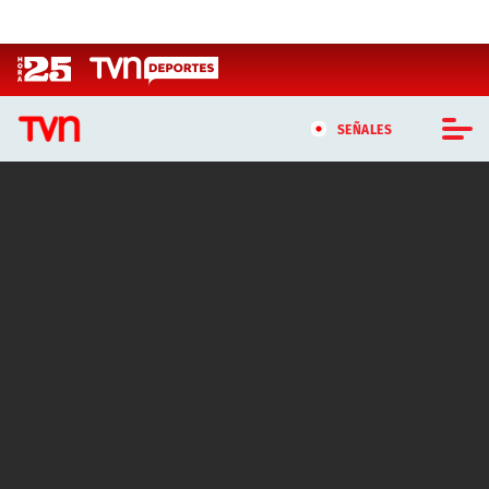
Click acá para ir directamente al contenido
SEÑALES
CASTING MASTERCHEF CHILE
CASTING TVN VERTICAL
TVN VERTICAL
TVN PLAY
PROGRAMAS
TELESERIES