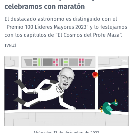
celebramos con maratón
NTV
El destacado astrónomo es distinguido con el
ACTUALIDAD Y TENDENCIAS
"Premio 100 Líderes Mayores 2023" y lo festejamos
con los capítulos de “El Cosmos del Profe Maza”.
CORPORATIVO Y TRANSPARENCIA
TVN.cl
CANAL DE DENUNCIAS
ÁREA DE PROYECTOS
Miércoles 13 de diciembre de 2023