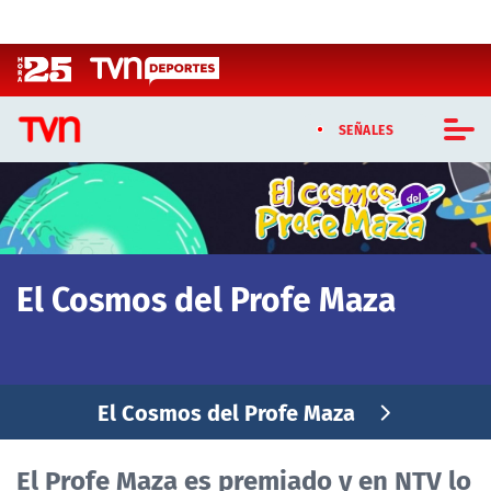
Click acá para ir directamente al contenido
SEÑALES
CASTING MASTERCHEF CHILE
CASTING TVN VERTICAL
El Cosmos del Profe Maza
TVN VERTICAL
TVN PLAY
El Cosmos del Profe Maza
PROGRAMAS
TELESERIES
El Profe Maza es premiado y en NTV lo