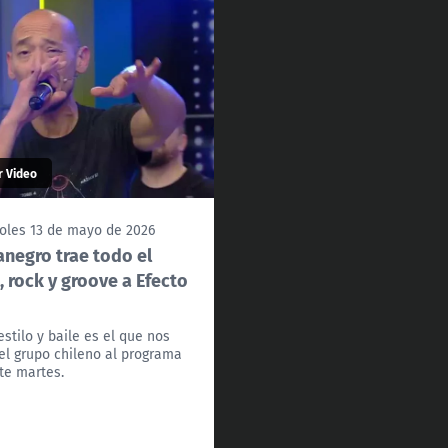
r Video
oles 13 de mayo de 2026
negro trae todo el
, rock y groove a Efecto
estilo y baile es el que nos
 el grupo chileno al programa
te martes.