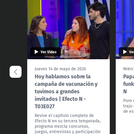
Ver Video
Ve
Jueves 14 de mayo de 2026
Miérc
Hoy hablamos sobre la
Papa
campaña de vacunación y
funk
tuvimos a grandes
N
invitados | Efecto N -
Puro 
T03E027
trajo
de es
Revive el capítulo completo de
Efecto N en su tercera temporada,
programa mezcla concursos,
juegos, entrevistas y participación