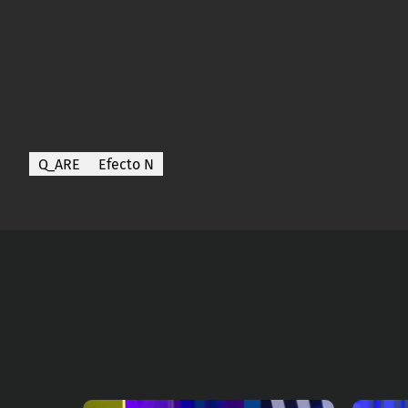
Q_ARE
Efecto N