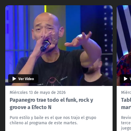
Ver Video
Miércoles 13 de mayo de 2026
Miér
Papanegro trae todo el funk, rock y
Tab
groove a Efecto N
mart
Puro estilo y baile es el que nos trajo el grupo
Reviv
chileno al programa de este martes.
terc
juego