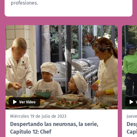
profesiones.
Ver Video
Miércoles 19 de julio de 2023
Jueve
Despertando las neuronas, la serie,
Desp
Capítulo 12: Chef
Capí