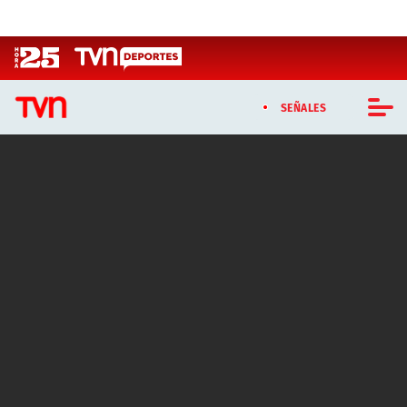
Click acá para ir directamente al contenido
SEÑALES
CASTING MASTERCHEF CHILE
CASTING TVN VERTICAL
TVN VERTICAL
TVN PLAY
PROGRAMAS
TELESERIES