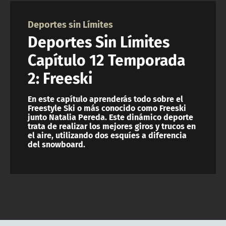
NTV
Deportes sin Límites
ACTUALIDAD Y TENDENCIAS
Deportes Sin Límites
Capítulo 12 Temporada
CORPORATIVO Y TRANSPARENCIA
2: Freeski
CANAL DE DENUNCIAS
En este capítulo aprenderás todo sobre el
Freestyle Ski o más conocido como Freeski
junto Natalia Pereda. Este dinámico deporte
ÁREA DE PROYECTOS
trata de realizar los mejores giros y trucos en
el aire, utilizando dos esquíes a diferencia
del snowboard.