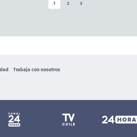
1
2
3
idad
Trabaja con nosotros