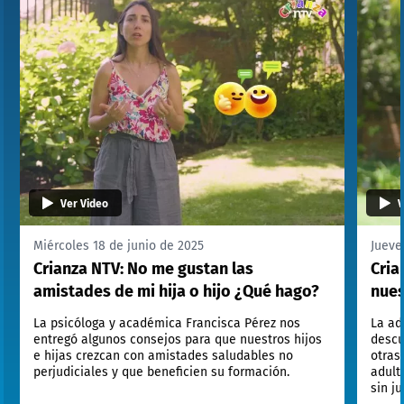
Ver Video
V
Miércoles 18 de junio de 2025
Jueve
Crianza NTV: No me gustan las
Cria
amistades de mi hija o hijo ¿Qué hago?
nues
La psicóloga y académica Francisca Pérez nos
La ad
entregó algunos consejos para que nuestros hijos
descu
e hijas crezcan con amistades saludables no
otras
perjudiciales y que beneficien su formación.
adult
sin j