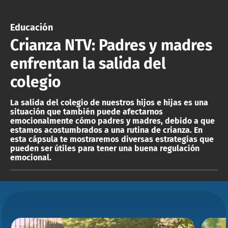
ACTUALIDAD Y TENDENCIAS
Educación
Crianza NTV: Padres y madres
CORPORATIVO Y TRANSPARENCIA
enfrentan la salida del
CANAL DE DENUNCIAS
colegio
ÁREA DE PROYECTOS
La salida del colegio de nuestros hijos e hijas es una
situación que también puede afectarnos
emocionalmente cómo padres y madres, debido a que
estamos acostumbrados a una rutina de crianza. En
esta cápsula te mostraremos diversas estrategias que
pueden ser útiles para tener una buena regulación
emocional.