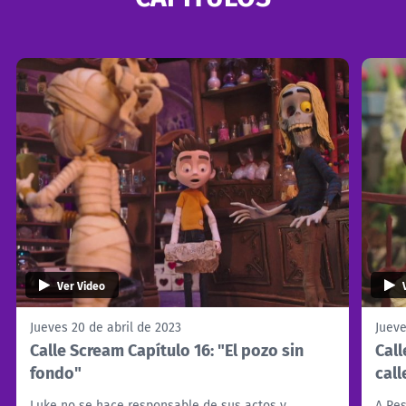
NTV
ACTUALIDAD Y TENDENCIAS
CORPORATIVO Y TRANSPARENCIA
CANAL DE DENUNCIAS
ÁREA DE PROYECTOS
Ver Video
Jueves 20 de abril de 2023
Jueve
Calle Scream Capítulo 16: "El pozo sin
Call
fondo"
cal
Luke no se hace responsable de sus actos y
A Res