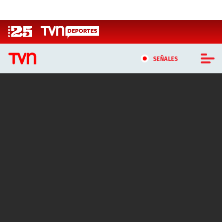
Click acá para ir directamente al contenido
SEÑALES
CASTING MASTERCHEF CHILE
CASTING TVN VERTICAL
TVN VERTICAL
TVN PLAY
PROGRAMAS
TELESERIES