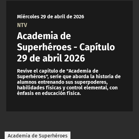
NTV
Miércoles 29 de abril de 2026
ACTUALIDAD Y TENDENCIAS
NTV
Academia de
CORPORATIVO Y TRANSPARENCIA
Superhéroes - Capítulo
29 de abril 2026
CANAL DE DENUNCIAS
Revive el capítulo de "Academia de
ÁREA DE PROYECTOS
Superhéroes", serie que aborda la historia de
alumnos entrenando sus superpoderes,
habilidades físicas y control elemental, con
énfasis en educación física.
Academia de Superhéroes