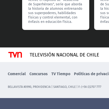
de Superhéroes", serie que aborda
de Su
la historia de alumnos entrenando
la hi
sus superpoderes, habilidades
sus s
físicas y control elemental, con
físic
énfasis en educación física.
énfas
TELEVISIÓN NACIONAL DE CHILE
Comercial
Concursos
TV Tiempo
Políticas de privac
BELLAVISTA #0990, PROVIDENCIA | SANTIAGO, CHILE | F: (+56-2)2707 7777