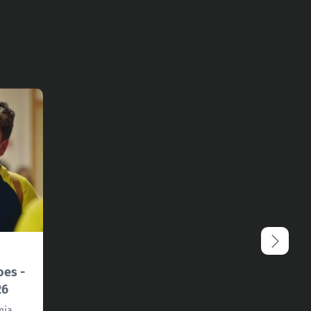
oes -
26
mia