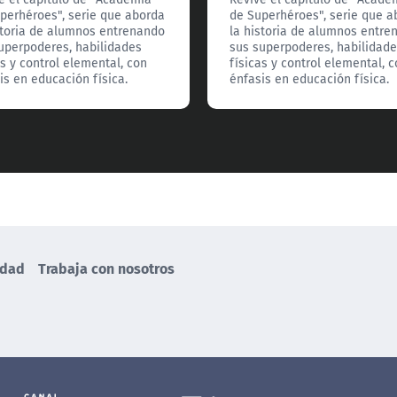
perhéroes", serie que aborda
de Superhéroes", serie que a
storia de alumnos entrenando
la historia de alumnos entre
uperpoderes, habilidades
sus superpoderes, habilidad
as y control elemental, con
físicas y control elemental, 
is en educación física.
énfasis en educación física.
idad
Trabaja con nosotros