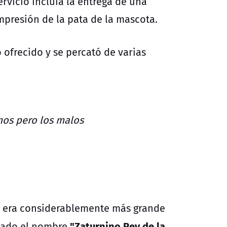
ervicio incluía la entrega de una
impresión de la pata de la mascota.
o ofrecido y se percató de varias
emos pero los malos
ta era considerablemente más grande
"Zaturnino Rey de la
abado el nombre