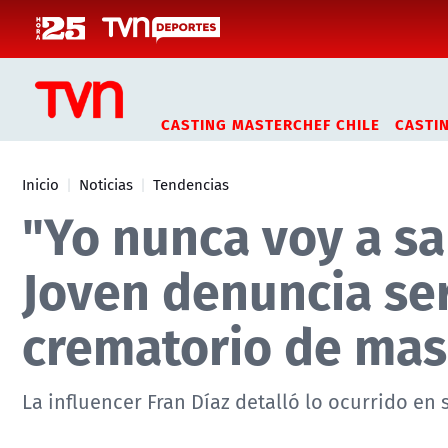
Click acá para ir directamente al contenido
CASTING MASTERCHEF CHILE
CASTI
Inicio
Noticias
Tendencias
"Yo nunca voy a sab
Joven denuncia ser
crematorio de mas
La influencer Fran Díaz detalló lo ocurrido en 