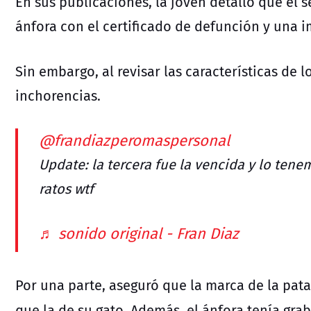
En sus publicaciones, la joven detalló que el s
ánfora con el certificado de defunción y una 
Sin embargo, al revisar las características de l
inchorencias.
@frandiazperomaspersonal
Update: la tercera fue la vencida y lo ten
ratos wtf
♬ sonido original - Fran Diaz
Por una parte, aseguró que la marca de la pa
que la de su gato. Además, el ánfora tenía gr