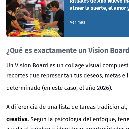
Rituales de Año Nuevo má
atraer la suerte, el amor 
Ver más
¿Qué es exactamente un Vision Boar
Un Vision Board es un
collage visual
compuesto 
recortes que representan tus deseos, metas e 
determinado (en este caso, el año 2026).
A diferencia de una lista de tareas tradicional,
creativa
.
Según la psicología del enfoque, ten
ayuda al cerebro a identificar oportunidades q