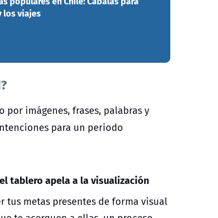
s populares en Chile: Cábalas para
y los viajes
d?
por imágenes, frases, palabras y
intenciones para un periodo
el tablero apela a la
visualización
er tus metas presentes de forma visual
ue te acerquen a ellas, un proceso