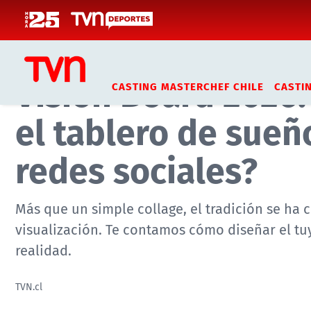
Click acá para ir directamente al contenido
Inicio
Noticias
Tendencias
Vision Board 2026:
CASTING MASTERCHEF CHILE
CASTI
el tablero de sueñ
redes sociales?
Más que un simple collage, el tradición se h
visualización. Te contamos cómo diseñar el tuy
realidad.
TVN.cl