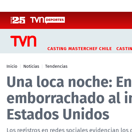
Click acá para ir directamente al contenido
CASTING MASTERCHEF CHILE
CASTI
Inicio
Noticias
Tendencias
Una loca noche: E
emborrachado al in
Estados Unidos
Los registros en redes sociales evidencian los d