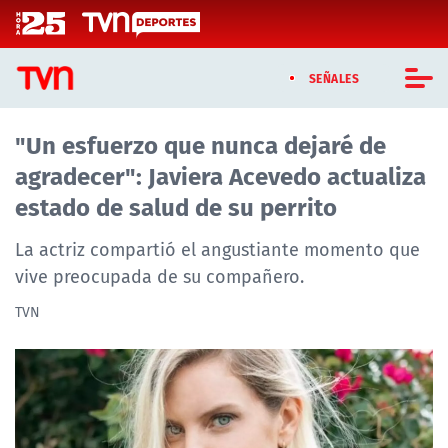
Click acá para ir directamente al contenido
SEÑALES
"Un esfuerzo que nunca dejaré de
CASTING MASTERCHEF CHILE
agradecer": Javiera Acevedo actualiza
CASTING TVN VERTICAL
estado de salud de su perrito
TVN VERTICAL
La actriz compartió el angustiante momento que
vive preocupada de su compañero.
TVN PLAY
TVN
PROGRAMAS
TELESERIES
NTV