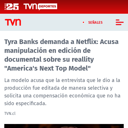
Click acá para ir directamente al contenido
SEÑALES
Tyra Banks demanda a Netflix: Acusa
CASTING MASTERCHEF CHILE
manipulación en edición de
CASTING TVN VERTICAL
documental sobre su reallity
"America's Next Top Model"
TVN VERTICAL
La modelo acusa que la entrevista que le dio a la
TVN PLAY
producción fue editada de manera selectiva y
solicita una compensación económica que no ha
PROGRAMAS
sido especificada.
TELESERIES
TVN.cl
NTV