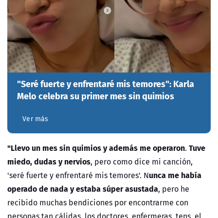
"Seré fuerte y enfrentaré mis temores": Karla
Melo celebra su primer mes sin quimios
Ver más
"Llevo un mes sin quimios y además me operaron
Tuve
.
miedo, dudas y nervios
, pero como dice mi canción,
unca me había
'seré fuerte y enfrentaré mis temores'. N
operado de nada y estaba súper asustada
, pero he
recibido muchas bendiciones por encontrarme con
personas tan cálidas, los doctores, enfermeras, tens, el