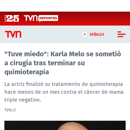
Click acá para ir directamente al contenido
SEÑALES
"Tuve miedo": Karla Melo se sometió
CASTING MASTERCHEF CHILE
a cirugía tras terminar su
CASTING TVN VERTICAL
quimioterapia
TVN VERTICAL
La actriz finalizó su tratamiento de quimioterapia
hace menos de un mes contra el cáncer de mama
TVN PLAY
triple negativo.
PROGRAMAS
TVN.cl
TELESERIES