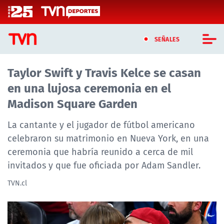
Click acá para ir directamente al contenido
SEÑALES
Taylor Swift y Travis Kelce se casan
CASTING MASTERCHEF CHILE
en una lujosa ceremonia en el
CASTING TVN VERTICAL
Madison Square Garden
TVN VERTICAL
La cantante y el jugador de fútbol americano
celebraron su matrimonio en Nueva York, en una
TVN PLAY
ceremonia que habría reunido a cerca de mil
invitados y que fue oficiada por Adam Sandler.
PROGRAMAS
TVN.cl
TELESERIES
NTV